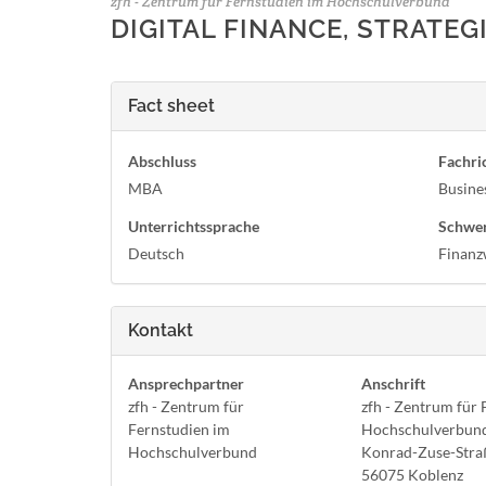
zfh - Zentrum für Fernstudien im Hochschulverbund
DIGITAL FINANCE, STRATEG
Fact sheet
Abschluss
Fachri
MBA
Busine
Unterrichtssprache
Schwe
Deutsch
Finanz
Kontakt
Ansprechpartner
Anschrift
zfh - Zentrum für
zfh - Zentrum für 
Fernstudien im
Hochschulverbun
Hochschulverbund
Konrad-Zuse-Stra
56075 Koblenz