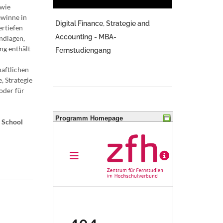
owie
ewinne in
Digital Finance, Strategie and
ertiefen
Accounting - MBA-
ndlagen,
ng enthält
Fernstudiengang
haftlichen
, Strategie
oder für
Programm Homepage
e School