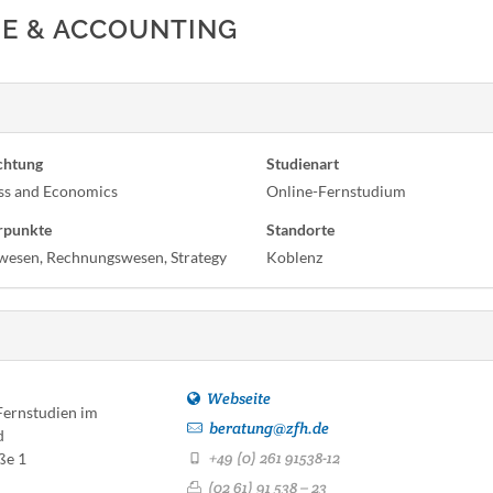
IE & ACCOUNTING
chtung
Studienart
ss and Economics
Online-Fernstudium
rpunkte
Standorte
wesen, Rechnungswesen, Strategy
Koblenz
Webseite
Fernstudien im
beratung@zfh.de
d
+49 (0) 261 91538-12
ße 1
(02 61) 91 538 – 23