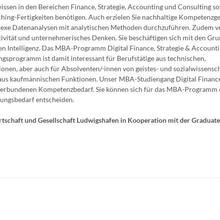
wissen in den Bereichen Finance, Strategie, Accounting und Consulting s
ing-Fertigkeiten benötigen. Auch erzielen Sie nachhaltige Kompetenzg
plexe Datenanalysen mit analytischen Methoden durchzuführen. Zudem v
ativität und unternehmerisches Denken. Sie beschäftigen sich mit den Gru
 Intelligenz. Das MBA-Programm Digital Finance, Strategie & Accounti
gsprogramm ist damit interessant für Berufstätige aus technischen,
ionen, aber auch für Absolventen/-innen von geistes- und sozialwissensc
n aus kaufmännischen Funktionen. Unser MBA-Studiengang Digital Finance
.0 verbundenen Kompetenzbedarf. Sie können sich für das MBA-Programm 
dungsbedarf entscheiden.
rtschaft und Gesellschaft Ludwigshafen in Kooperation mit der Graduat