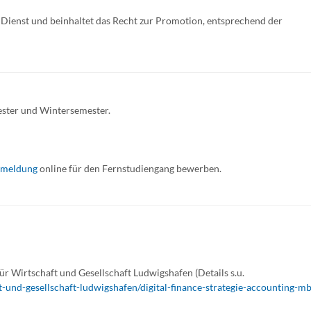
Dienst und beinhaltet das Recht zur Promotion, entsprechend der
ter und Wintersemester.
nmeldung
online für den Fernstudiengang bewerben.
ür Wirtschaft und Gesellschaft Ludwigshafen (Details s.u.
-und-gesellschaft-ludwigshafen/digital-finance-strategie-accounting-m