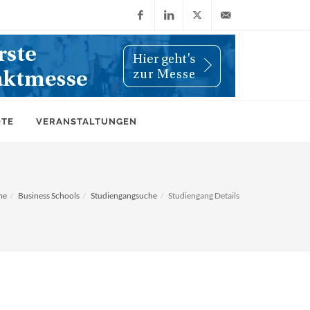
Facebook
LinkedIn
X
info@wiwi-
(Twitter)
online.de
OTE
VERANSTALTUNGEN
me
Business Schools
Studiengangsuche
Studiengang Details