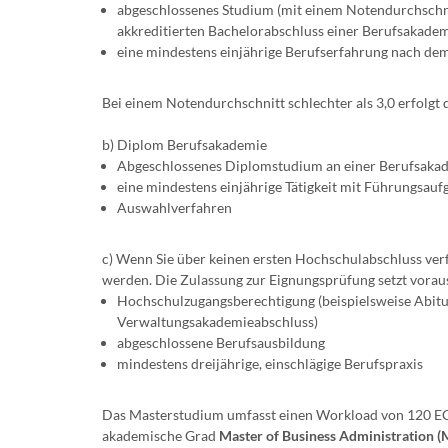
abgeschlossenes Studium (mit einem Notendurchschnit
akkreditierten Bachelorabschluss einer Berufsakade
eine mindestens einjährige Berufserfahrung nach de
Bei einem Notendurchschnitt schlechter als 3,0 erfolgt
b) Diplom Berufsakademie
Abgeschlossenes Diplomstudium an einer Berufsakad
eine mindestens einjährige Tätigkeit mit Führungsa
Auswahlverfahren
c) Wenn Sie über keinen ersten Hochschulabschluss ver
werden. Die Zulassung zur Eignungsprüfung setzt vorau
Hochschulzugangsberechtigung (beispielsweise Abitur
Verwaltungsakademieabschluss)
abgeschlossene Berufsausbildung
mindestens dreijährige, einschlägige Berufspraxis
Das Masterstudium umfasst einen Workload von 120 ECT
akademische Grad
Master of Business Administration 