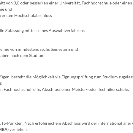
t von 3,0 oder besser) an einer Universität, Fachhochschule oder einen
mie und
m ersten Hochschulabschluss
 die Zulassung mittels eines Auswahlverfahrens
emie von mindestens sechs Semestern und
ufgaben nach dem Studium
fügen, besteht die Möglichkeit via Eignungsprüfung zum Studium zugelas
s:
, Fachhochschulreife, Abschluss einer Meister- oder Technikerschule,
S-Punkten. Nach erfolgreichem Abschluss wird der international aner
(MBA)
verliehen.