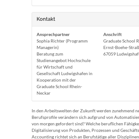
Kontakt
Ansprechpartner
Anschrift
Sophia Richter (Programm
Graduate School 
Managerin)
Ernst-Boehe-Straß
Beratung zum
67059 Ludwigshaf
Studienangebot Hochschule
für Wirtschaft und
Gesellschaft Ludwigshafen in
Kooperation mit der
Graduate School Rhein-
Neckar
In den Arbeitswelten der Zukunft werden zunehmend neu
Berufsprofile verändern sich aufgrund von Automatisierun
von morgen gefordert sind? Welche beruflichen Fähigke
Digitalisierung von Produkten, Prozessen und Geschäft
Accounting richtet sich an Berufstätige aller Disziplin