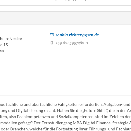
sophia.richter@gsrn.de
Rhein-Neckar
+49 621 5957280-11
e 15
en
e fachliche und überfachliche Fähigkeiten erforderlich. Aufgaben- und
g und Digitalisierung rasant. Haben Sie die „Future Skills“, die in der A
iten, also Fachkompetenzen und Sozialkompetenzen, sind im Zeichen der
smodellen gefragt? Der Fernstudiengang MBA Digital Finance, Strategie 
en oder Branchen, welche für die Fortsetzung ihrer Führungs- und Fachla