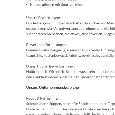
Kooperationen mit Sportvereinen
Unsere Erwartungen:
Um Außergewöhnliches zu schaffen, brauchen wir Mensche
umzusetzen, wer Verantwortung übernimmt und die Initia
suchen nach Menschen, die etwas lernen wollen, Fragen 
Bewerberanforderungen:
kommunikativ, neugierig, eigeninitiativ, kreativ, führungsst
teamfähig, kostenbewusst, intuitiv, zuverlässig, pünktlic
Unser Tipp an Bewerber:innen:
Natürlichkeit, Offenheit, Selbstbewusstsein – just be yo
den Funktionsbereich, der deiner Leidenschaft entspric
Unsere Unternehmensbereiche
Foods & Refreshment
Schmackhafte Suppen, herzhafte Snacks, sinnlicher Eisgen
Unilever hat nicht nur die führende Position im Berei
nach gesunden Lebensmitteln eingestellt. Im Eiscreme-