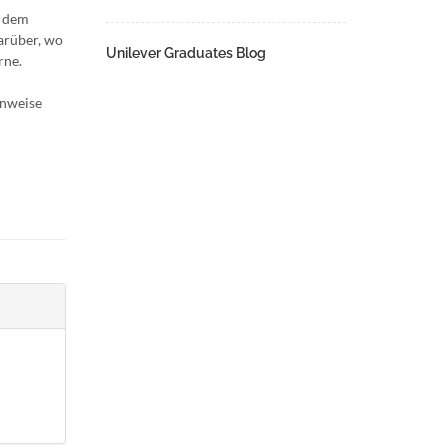
, dem
arüber, wo
Unilever Graduates Blog
rne.
inweise