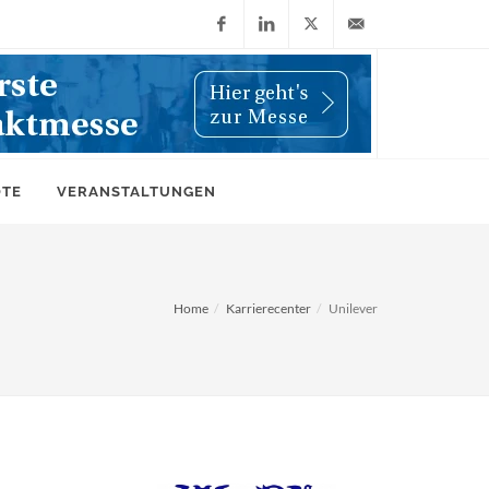
Facebook
LinkedIn
X
info@wiwi-
(Twitter)
online.de
OTE
VERANSTALTUNGEN
Home
Karrierecenter
Unilever