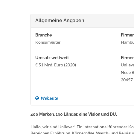
Allgemeine Angaben
Branche
Firmen
Konsumgüter
Hambu
Umsatz weltweit
Firmen
€ 51 Mrd. Euro (2020)
Unilev
Neue B
20457
Webseite
400 Marken, 190 Länder, eine Vision und DU.
Hallo, wir sind Unilever! Ein international führender K
Bereichen Ernährung, Körperpflge, Wasch- und Reinigun