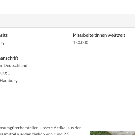
sitz
Mitarbeiter:innen weltweit
rg
150.000
anschrift
er Deutschland
urg 1
 Hamburg
onsumgüterhersteller. Unsere Artikel aus den
gsmittel werden täglich von rund 2,5