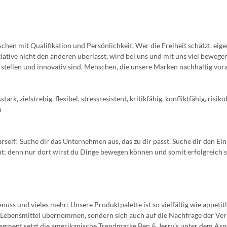
n mit Qualifikation und Persönlichkeit. Wer die Freiheit schätzt, eige
tive nicht den anderen überlässt, wird bei uns und mit uns viel bewege
stellen und innovativ sind. Menschen, die unsere Marken nachhaltig vor
ark, zielstrebig, flexibel, stressresistent, kritikfähig, konfliktfähig, risiko
h
urself! Suche dir das Unternehmen aus, das zu dir passt. Suche dir den Ein
ht; denn nur dort wirst du Dinge bewegen können und somit erfolgreich s
uss und vieles mehr: Unsere Produktpalette ist so vielfältig wie appetitl
ch Lebensmittel übernommen, sondern sich auch auf die Nachfrage der Ve
Segment setzt die amerikanische Trendmarke Ben & Jerry’s unter dem Asp