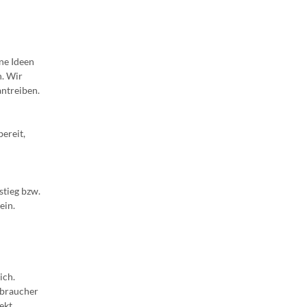
ne Ideen
n. Wir
antreiben.
bereit,
stieg bzw.
ein.
ich.
rbraucher
ekt