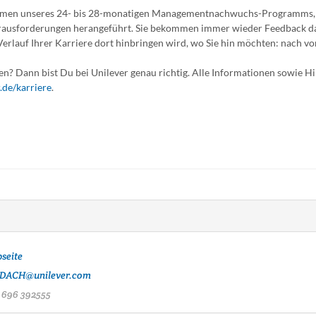
ahmen unseres 24- bis 28-monatigen Managementnachwuchs-Programms
erausforderungen herangeführt. Sie bekommen immer wieder Feedback d
 Verlauf Ihrer Karriere dort hinbringen wird, wo Sie hin möchten: nach vo
? Dann bist Du bei Unilever genau richtig. Alle Informationen sowie H
.de/karriere
.
seite
DACH@unilever.com
 696 392555