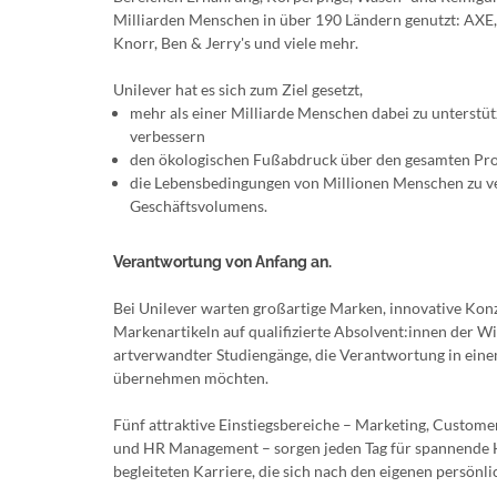
Milliarden Menschen in über 190 Ländern genutzt: AXE, 
Knorr, Ben & Jerry's und viele mehr.
Unilever hat es sich zum Ziel gesetzt,
mehr als einer Milliarde Menschen dabei zu unterstü
verbessern
den ökologischen Fußabdruck über den gesamten Pro
die Lebensbedingungen von Millionen Menschen zu ver
Geschäftsvolumens.
Verantwortung von Anfang an.
Bei Unilever warten großartige Marken, innovative Konz
Markenartikeln auf qualifizierte Absolvent:innen der W
artverwandter Studiengänge, die Verantwortung in ein
übernehmen möchten.
Fünf attraktive Einstiegsbereiche – Marketing, Custo
und HR Management – sorgen jeden Tag für spannende H
begleiteten Karriere, die sich nach den eigenen persönl