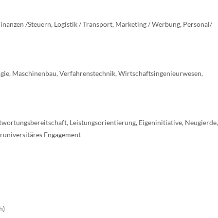
Finanzen /Steuern, Logistik / Transport, Marketing / Werbung, Personal/
ie, Maschinenbau, Verfahrenstechnik, Wirtschaftsingenieurwesen,
rtungsbereitschaft, Leistungsorientierung, Eigeninitiative, Neugierde,
ßeruniversitäres Engagement
h)