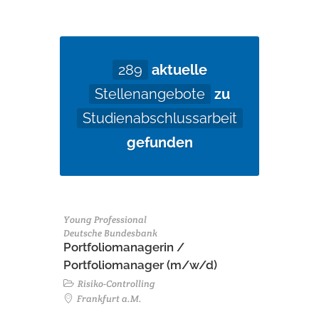
289
aktuelle
Stellenangebote
zu
Studienabschlussarbeit
gefunden
Young Professional
Deutsche Bundesbank
Portfoliomanagerin /
Portfoliomanager (m/w/d)
Risiko-Controlling
Frankfurt a.M.