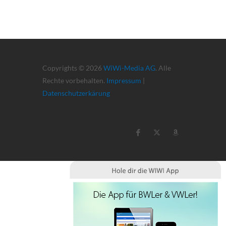
Copyrights © 2026
WiWi-Media AG
. Alle
Rechte vorbehalten.
Impressum
|
Datenschutzerkärung