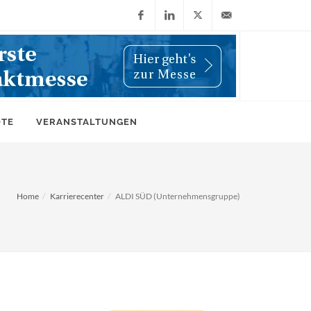
Facebook
LinkedIn
X
info@wiwi-
(Twitter)
online.de
OTE
VERANSTALTUNGEN
Home
Karrierecenter
ALDI SÜD (Unternehmensgruppe)