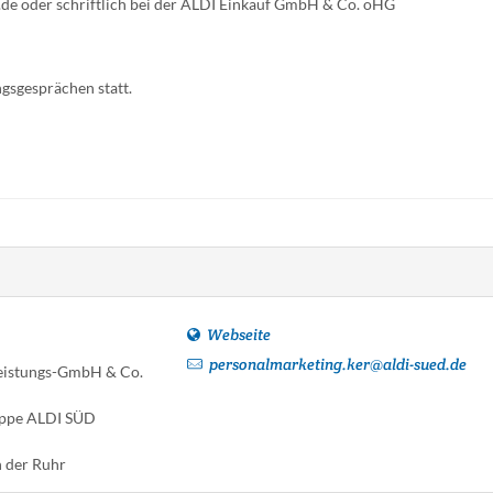
d.de oder schriftlich bei der ALDI Einkauf GmbH & Co. oHG
gsgesprächen statt.
Webseite
personalmarketing.ker@aldi-sued.de
eistungs-GmbH & Co.
ppe ALDI SÜD
 der Ruhr