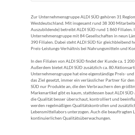
Zur Unternehmensgruppe ALDI SÜD gehören 31 Regional
Westdeutschland. Mit insgesamt rund 38 300 Mitarbeite
Auszubildende) betreibt ALDI SÜD rund 1 860 Filialen. In
Unternehmensgruppe mit 84 Gesellschaften in neun Länd
390 Filialen. Dabei steht ALDI SÜD für gleichbleibend h
Preis-Leistungs-Verhältnis bei Nahrungsmitteln und K
In den Filialen von ALDI SÜD findet der Kunde ca. 1 200 
Außerdem bietet ALDI SÜD zusätzlich ca. 80 Aktionsart
Unternehmensgruppe hat eine eigenständige Preis- und 
das Ziel gesetzt, immer ein verlässlicher Partner für de
SÜD nur Produkte an, die den Verbrauchern den größtm
Markenartikel gibt es kaum, stattdessen baut ALDI SÜD
die Qualität besser überschaut, kontrolliert und beeinflu
werden regelmäßigen Qualitätskontrollen und zusätzli
Lebensmittellabors unterzogen. Auch die beauftragten L
kontinuierlichen Qualitätsüberwachungen.