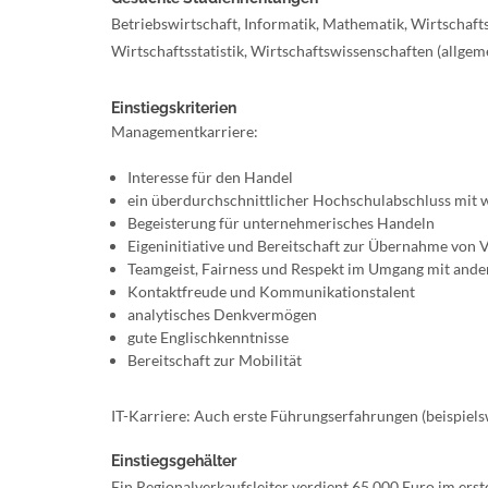
Betriebswirtschaft, Informatik, Mathematik, Wirtschaf
Wirtschaftsstatistik, Wirtschaftswissenschaften (allge
Einstiegskriterien
Managementkarriere:
Interesse für den Handel
ein überdurchschnittlicher Hochschulabschluss mit w
Begeisterung für unternehmerisches Handeln
Eigeninitiative und Bereitschaft zur Übernahme von
Teamgeist, Fairness und Respekt im Umgang mit and
Kontaktfreude und Kommunikationstalent
analytisches Denkvermögen
gute Englischkenntnisse
Bereitschaft zur Mobilität
IT-Karriere: Auch erste Führungserfahrungen (beispielsw
Einstiegsgehälter
Ein Regionalverkaufsleiter verdient 65.000 Euro im erst