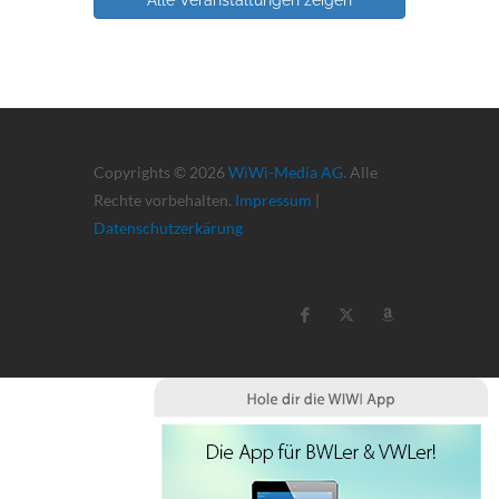
Copyrights © 2026
WiWi-Media AG
. Alle
Rechte vorbehalten.
Impressum
|
Datenschutzerkärung