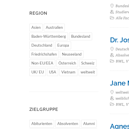
Bundes
Studier
REGION
Alle Fa
Asien
Australien
Baden-Württemberg
Bundesland
Dr. J
Deutschland
Europa
Deutsc
Friedrichshafen
Neuseeland
Absolven
BWL, VW
Non-EU/EEA
Österreich
Schweiz
UK/ EU
USA
Vietnam
weltweit
Jane 
weltwei
weiblic
BWL, VW
ZIELGRUPPE
Abiturienten
Absolventen
Alumni
Agnes