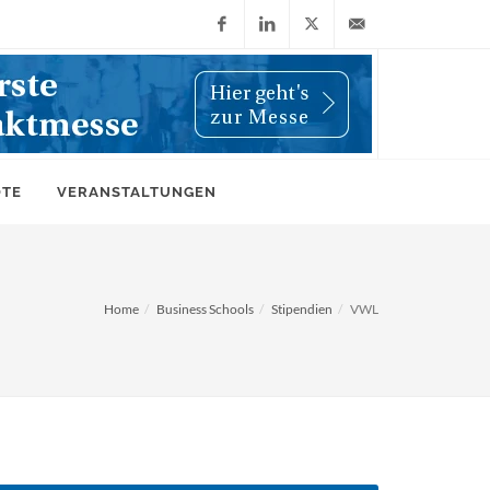
Facebook
LinkedIn
X
info@wiwi-
(Twitter)
online.de
OTE
VERANSTALTUNGEN
Home
Business Schools
Stipendien
VWL