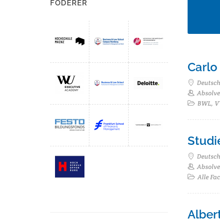
FÖDERER
Carlo
Deutsc
Absolve
BWL, VW
Studi
Deutsc
Absolven
Alle Fa
Alber