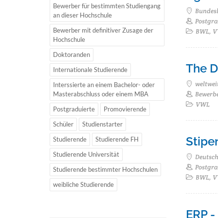
Bewerber für bestimmten Studiengang
Bundes
an dieser Hochschule
Postgra
Bewerber mit definitiver Zusage der
BWL, VW
Hochschule
Doktoranden
The D
Internationale Studierende
weltwei
Interssierte an einem Bachelor- oder
Masterabschluss oder einem MBA
Bewerbe
VWL
Postgraduierte
Promovierende
Schüler
Studienstarter
Stipe
Studierende
Studierende FH
Studierende Universität
Deutsc
Postgrad
Studierende bestimmter Hochschulen
BWL, VW
weibliche Studierende
ERP -