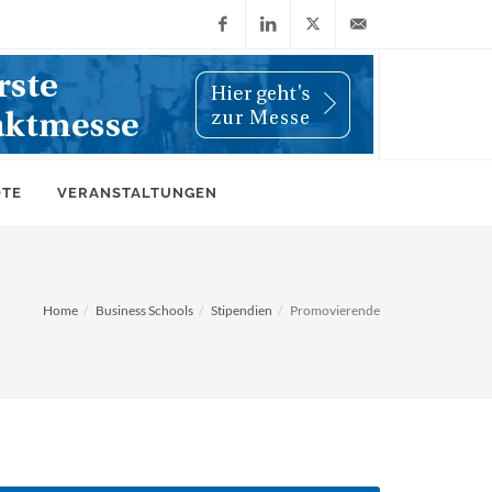
Facebook
LinkedIn
X
info@wiwi-
(Twitter)
online.de
OTE
VERANSTALTUNGEN
Home
Business Schools
Stipendien
Promovierende