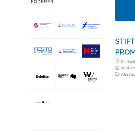
FÖDERER
STIF
PROM
Deutsc
Studier
Alle Fa