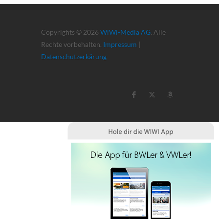
Copyrights © 2026
WiWi-Media AG
. Alle
Rechte vorbehalten.
Impressum
|
Datenschutzerkärung