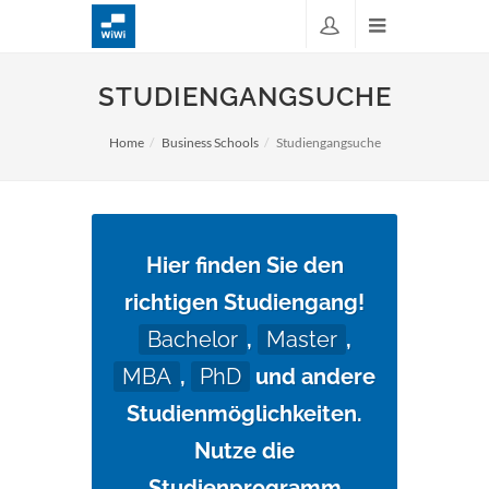
STUDIENGANGSUCHE
Home
Business Schools
Studiengangsuche
Hier finden Sie den
richtigen Studiengang!
Bachelor
,
Master
,
MBA
,
PhD
und andere
Studienmöglichkeiten.
Nutze die
Studienprogramm