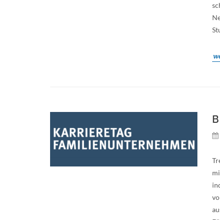
sc
Ne
St
we
B
Tr
mi
in
vo
au