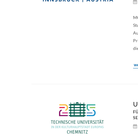
MC
St
Au
Pr
di
we
U
F
S