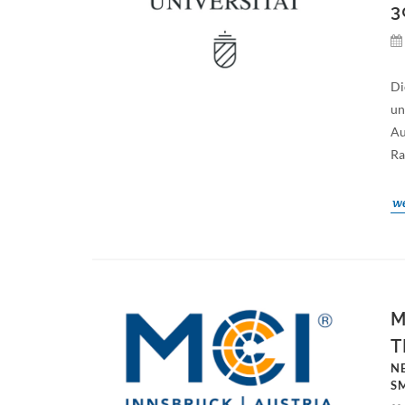
3
Di
un
Au
Ra
we
M
T
N
S