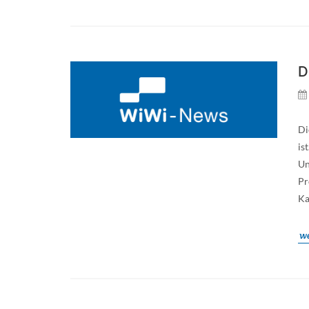
D
Di
is
Un
Pr
Ka
we