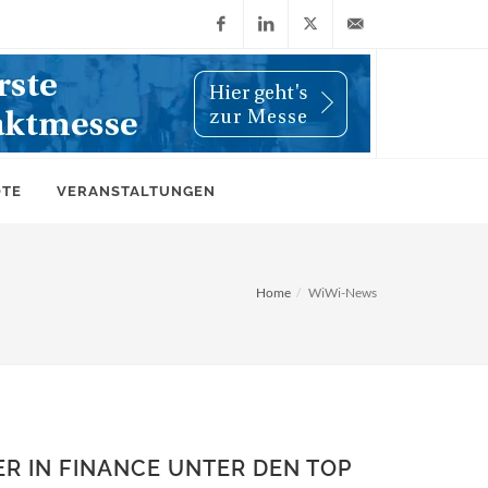
Facebook
LinkedIn
X
info@wiwi-
(Twitter)
online.de
OTE
VERANSTALTUNGEN
Home
WiWi-News
ER IN FINANCE UNTER DEN TOP