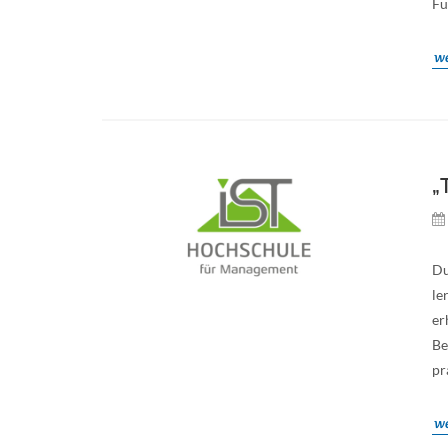
Fü
we
„
Du
le
er
Be
pr
we