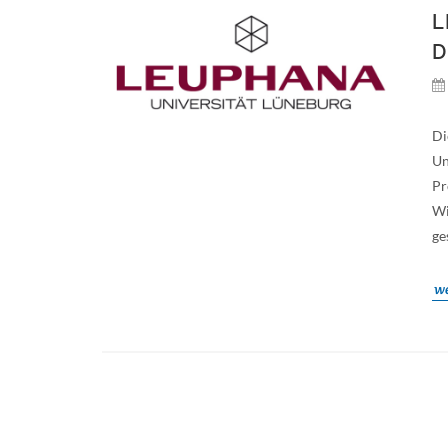
L
D
Di
Un
Pr
Wi
ge
we