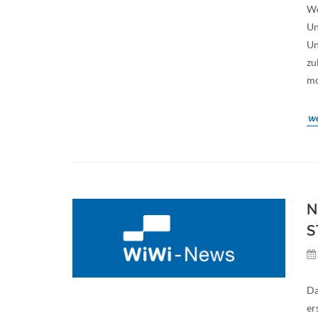
We
Un
Un
zu
mo
we
N
S
Da
er