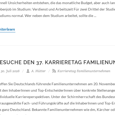
hnell Unsicherheiten entstehen, die das monatliche Budget, aber auch lan
benjob im Studium: Verdienst und Arbeitszeit Für zwei Drittel der Stud
udiums normal. Wer neben dem Studium arbeitet, sollte die ...
iterlesen
ESUCHE DEN 37. KARRIERETAG FAMILIEN
30. Juli 2026
A. Hütter
Karrieretag Familienunternehmen
effen Sie Deutschlands führende Familienunternehmen am 20. November 
t den InhaberInnen und Top-EntscheiderInnen über konkrete Stellenange
dividuelle Karriereperspektiven. Unter der Schirmherrschaft des Bundes
rausgewählte Fach- und Führungskräfte auf die InhaberInnen und Top-
s ganz Deutschland. Bekannte Familienunternehmen wie dm, Kärcher ode