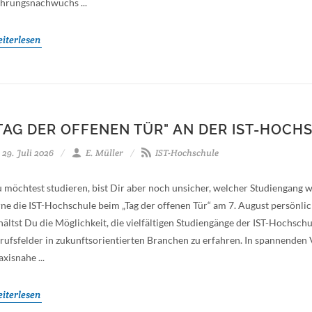
hrungsnachwuchs ...
iterlesen
TAG DER OFFENEN TÜR" AN DER IST-HOCHS
29. Juli 2026
E. Müller
IST-Hochschule
 möchtest studieren, bist Dir aber noch unsicher, welcher Studiengang w
rne die IST-Hochschule beim „Tag der offenen Tür“ am 7. August persönli
hältst Du die Möglichkeit, die vielfältigen Studiengänge der IST-Hochs
rufsfelder in zukunftsorientierten Branchen zu erfahren. In spannenden
axisnahe ...
iterlesen