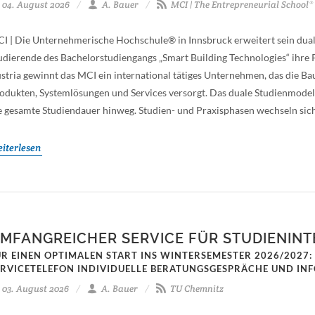
04. August 2026
A. Bauer
MCI | The Entrepreneurial School®
I | Die Unternehmerische Hochschule® in Innsbruck erweitert sein du
udierende des Bachelorstudiengangs „Smart Building Technologies“ ihre Pr
stria gewinnt das MCI ein international tätiges Unternehmen, das die Ba
odukten, Systemlösungen und Services versorgt. Das duale Studienmode
e gesamte Studiendauer hinweg. Studien- und Praxisphasen wechseln sich 
iterlesen
MFANGREICHER SERVICE FÜR STUDIENINT
ÜR EINEN OPTIMALEN START INS WINTERSEMESTER 2026/2027:
ERVICETELEFON INDIVIDUELLE BERATUNGSGESPRÄCHE UND IN
03. August 2026
A. Bauer
TU Chemnitz