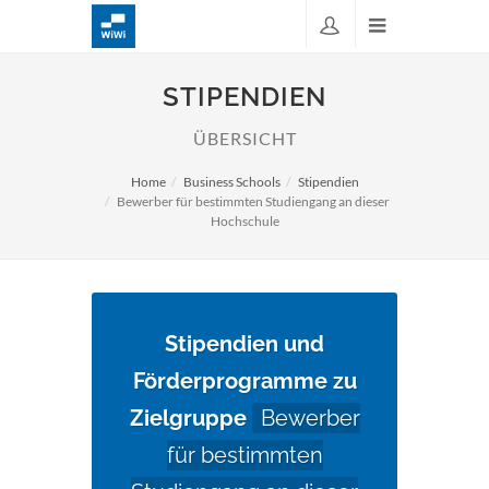
STIPENDIEN
ÜBERSICHT
Home
Business Schools
Stipendien
Bewerber für bestimmten Studiengang an dieser
Hochschule
Stipendien und
Förderprogramme zu
Zielgruppe
Bewerber
für bestimmten