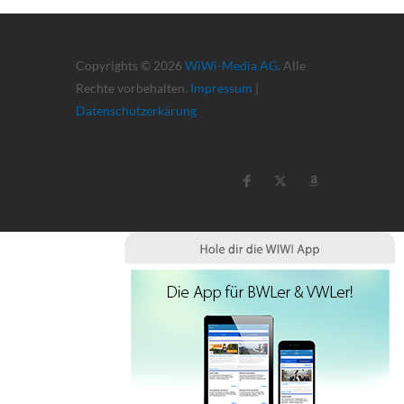
Copyrights © 2026
WiWi-Media AG
. Alle
Rechte vorbehalten.
Impressum
|
Datenschutzerkärung