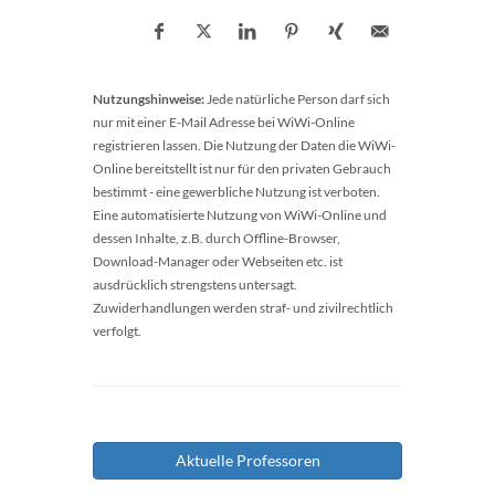
Nutzungshinweise:
Jede natürliche Person darf sich
nur mit einer E-Mail Adresse bei WiWi-Online
registrieren lassen. Die Nutzung der Daten die WiWi-
Online bereitstellt ist nur für den privaten Gebrauch
bestimmt - eine gewerbliche Nutzung ist verboten.
Eine automatisierte Nutzung von WiWi-Online und
dessen Inhalte, z.B. durch Offline-Browser,
Download-Manager oder Webseiten etc. ist
ausdrücklich strengstens untersagt.
Zuwiderhandlungen werden straf- und zivilrechtlich
verfolgt.
Aktuelle Professoren