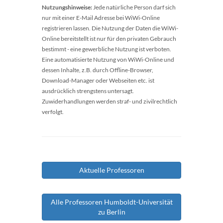
Nutzungshinweise:
Jede natürliche Person darf sich
nur mit einer E-Mail Adresse bei WiWi-Online
registrieren lassen. Die Nutzung der Daten die WiWi-
Online bereitstellt ist nur für den privaten Gebrauch
bestimmt - eine gewerbliche Nutzung ist verboten.
Eine automatisierte Nutzung von WiWi-Online und
dessen Inhalte, z.B. durch Offline-Browser,
Download-Manager oder Webseiten etc. ist
ausdrücklich strengstens untersagt.
Zuwiderhandlungen werden straf- und zivilrechtlich
verfolgt.
Aktuelle Professoren
Alle Professoren Humboldt-Universität
zu Berlin