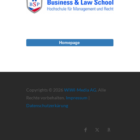
Homepage
Copyrights © 2026
WiWi-Media AG
. Alle
Rechte vorbehalten.
Impressum
|
Datenschutzerkärung