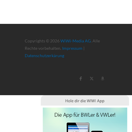
Copyrights © 2026
WiWi-Media AG
. Alle
Rechte vorbehalten.
Impressum
|
Datenschutzerkärung