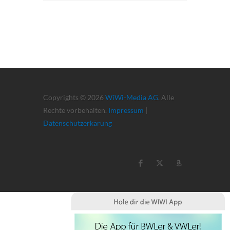
Copyrights © 2026
WiWi-Media AG
. Alle
Rechte vorbehalten.
Impressum
|
Datenschutzerkärung