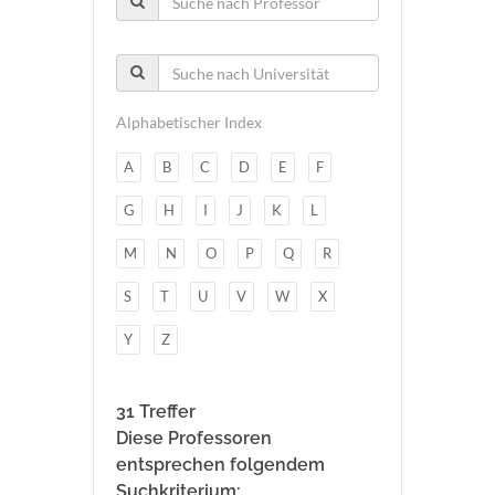
Alphabetischer Index
A
B
C
D
E
F
G
H
I
J
K
L
M
N
O
P
Q
R
S
T
U
V
W
X
Y
Z
31 Treffer
Diese Professoren
entsprechen folgendem
Suchkriterium: