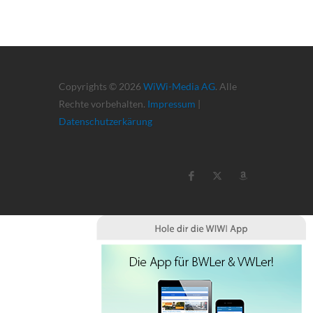
Copyrights © 2026
WiWi-Media AG
. Alle
Rechte vorbehalten.
Impressum
|
Datenschutzerkärung