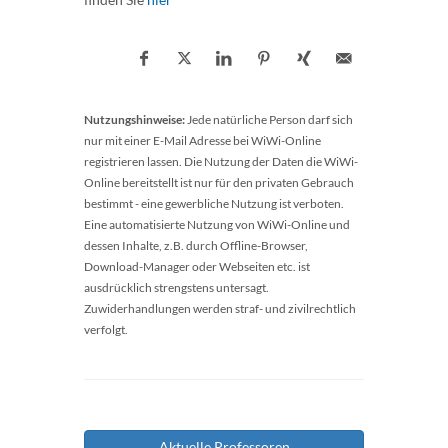
Nutzungshinweise:
Jede natürliche Person darf sich
nur mit einer E-Mail Adresse bei WiWi-Online
registrieren lassen. Die Nutzung der Daten die WiWi-
Online bereitstellt ist nur für den privaten Gebrauch
bestimmt - eine gewerbliche Nutzung ist verboten.
Eine automatisierte Nutzung von WiWi-Online und
dessen Inhalte, z.B. durch Offline-Browser,
Download-Manager oder Webseiten etc. ist
ausdrücklich strengstens untersagt.
Zuwiderhandlungen werden straf- und zivilrechtlich
verfolgt.
Aktuelle Professoren