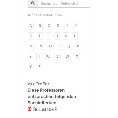
Alphabetischer Index
A
B
C
D
E
F
G
H
I
J
K
L
M
N
O
P
Q
R
S
T
U
V
W
X
Y
Z
277 Treffer
Diese Professoren
entsprechen folgendem
Suchkriterium:
Buchstabe P