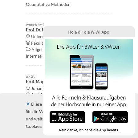
Quantitative Methoden
emeritiert
Prof. Dr. Manfred Perlitz
Universität Mannheim
Fakultät für Betriebswirtschaftslehre
Allgemeine Betriebswirtschaftslehre und
Internationales Management
aktiv
Prof. Mag. Dr. Helmut Pernsteiner
Johannes Kepler Universität Linz
Sozial- und Wirtschaftswissenschaftliche
Fakultät, Institut für Betriebliche
Diese Website verwendet Cookies. Indem
Finanzwirtschaft
Sie die Website und ihre Angebote nutzen
Betriebliche Finanzwirtschaft
und weiter navigieren, akzeptieren Sie diese
Cookies.
Schließen
aktiv