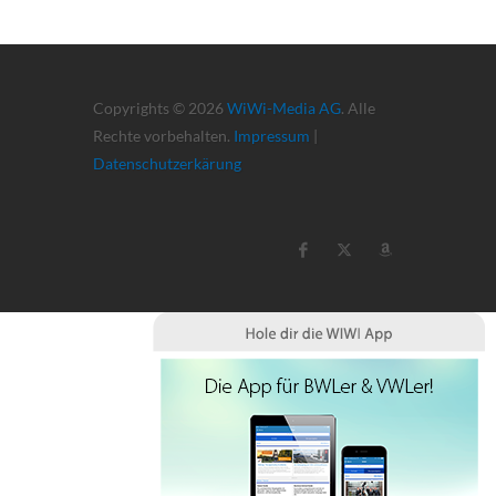
Copyrights © 2026
WiWi-Media AG
. Alle
Rechte vorbehalten.
Impressum
|
Datenschutzerkärung