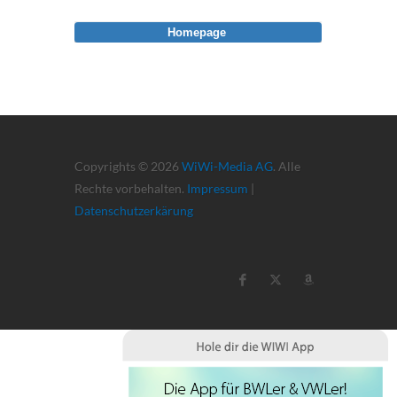
Homepage
Copyrights © 2026
WiWi-Media AG
. Alle
Rechte vorbehalten.
Impressum
|
Datenschutzerkärung