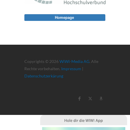
Homepage
Copyrights © 2026
WiWi-Media AG
. Alle
Rechte vorbehalten.
Impressum
|
Datenschutzerkärung