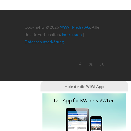
Copyrights © 2026
WiWi-Media AG
. Alle
Rechte vorbehalten.
Impressum
|
Datenschutzerkärung