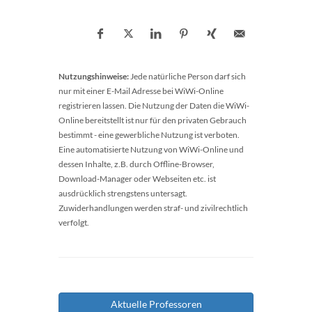
Nutzungshinweise:
Jede natürliche Person darf sich
nur mit einer E-Mail Adresse bei WiWi-Online
registrieren lassen. Die Nutzung der Daten die WiWi-
Online bereitstellt ist nur für den privaten Gebrauch
bestimmt - eine gewerbliche Nutzung ist verboten.
Eine automatisierte Nutzung von WiWi-Online und
dessen Inhalte, z.B. durch Offline-Browser,
Download-Manager oder Webseiten etc. ist
ausdrücklich strengstens untersagt.
Zuwiderhandlungen werden straf- und zivilrechtlich
verfolgt.
Aktuelle Professoren