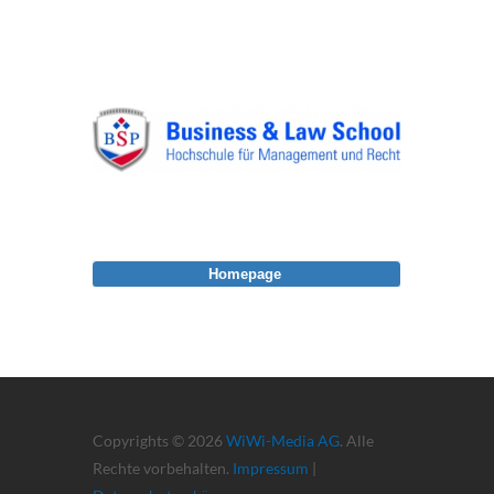
Homepage
Copyrights © 2026
WiWi-Media AG
. Alle
Rechte vorbehalten.
Impressum
|