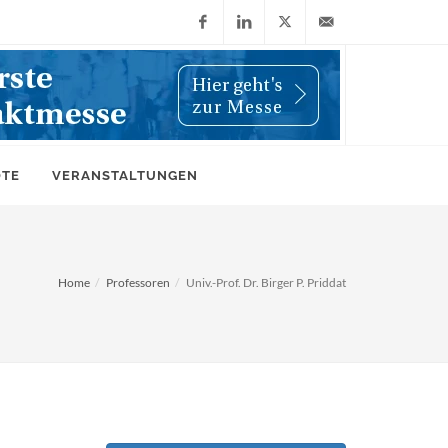
Facebook
LinkedIn
X
info@wiwi-
(Twitter)
online.de
OTE
VERANSTALTUNGEN
Home
Professoren
Univ.-Prof. Dr. Birger P. Priddat