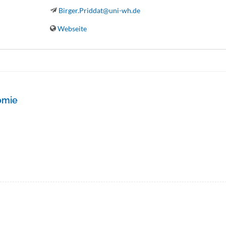
Birger.Priddat@uni-wh.de
Webseite
omie