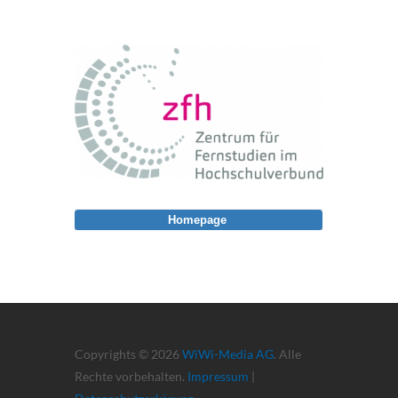
Homepage
Copyrights © 2026
WiWi-Media AG
. Alle
Rechte vorbehalten.
Impressum
|