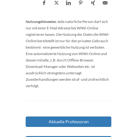
Nutzungshinweise:
Jede natürliche Person darf sich
nur mit einer E-Mail Adresse bei WiWi-Online
registrieren lassen. Die Nutzung der Daten die WiWi-
Online bereitstellt ist nur für den privaten Gebrauch
bestimmt - eine gewerbliche Nutzung ist verboten.
Eine automatisierte Nutzung von WiWi-Online und
dessen Inhalte, z.B. durch Offline-Browser,
Download-Manager oder Webseiten etc. ist
ausdrücklich strengstens untersagt.
Zuwiderhandlungen werden straf- und zivilrechtlich
verfolgt.
Aktuelle Professoren