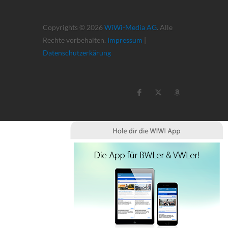
Copyrights © 2026
WiWi-Media AG
. Alle
Rechte vorbehalten.
Impressum
|
Datenschutzerkärung