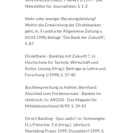
Newsletter für Journalisten, S. 1-2
Mehr oder weniger Beratungsleistung?
Wohin die Entwicklung der Direktbanken
geht, in: Frankfurter Allgemeine Zeitung v.
03.03.1998, Beilage "Die Bank der Zukunft",
S. B7
Direktbank - Banktyp mit Zukunft ?, in:
Hochschule für Technik, Wirtschaft und
Kultur Leipzig (Hrsg.): Beiträge zu Lehre und
Forschung 1/1998, S. 37-40
Buchbesprechung zu Hafner, Bernhard:
Abschied vom Portemonnaie - Banken im
Umbruch, in: ARGOS - Das Magazin für
Mitteldeutschland III/99, S. 39-41
Direct Banking - Quo vadis?, in: Schmengler,
H.J./Fleischer, F.A.(Hrsg.): Jahrbuch
Marketing Praxis 1999, Düsseldorf 1999, S.