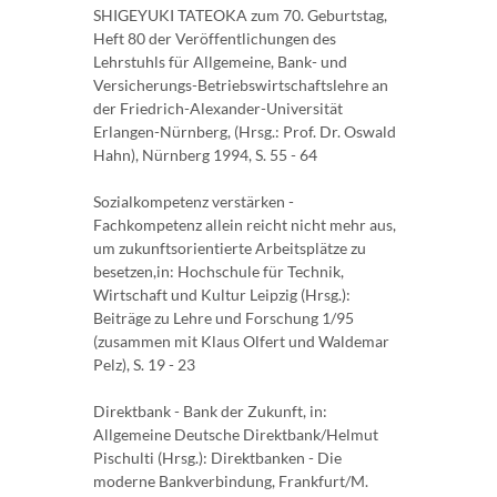
SHIGEYUKI TATEOKA zum 70. Geburtstag,
Heft 80 der Veröffentlichungen des
Lehrstuhls für Allgemeine, Bank- und
Versicherungs-Betriebswirtschaftslehre an
der Friedrich-Alexander-Universität
Erlangen-Nürnberg, (Hrsg.: Prof. Dr. Oswald
Hahn), Nürnberg 1994, S. 55 - 64
Sozialkompetenz verstärken -
Fachkompetenz allein reicht nicht mehr aus,
um zukunftsorientierte Arbeitsplätze zu
besetzen,in: Hochschule für Technik,
Wirtschaft und Kultur Leipzig (Hrsg.):
Beiträge zu Lehre und Forschung 1/95
(zusammen mit Klaus Olfert und Waldemar
Pelz), S. 19 - 23
Direktbank - Bank der Zukunft, in:
Allgemeine Deutsche Direktbank/Helmut
Pischulti (Hrsg.): Direktbanken - Die
moderne Bankverbindung, Frankfurt/M.