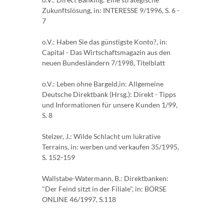
Zukunftslösung, in: INTERESSE 9/1996, S. 6 -
7
o.V.: Haben Sie das günstigste Konto?, in:
Capital - Das Wirtschaftsmagazin aus den
neuen Bundesländern 7/1998, Titelblatt
o.V.: Leben ohne Bargeld,in: Allgemeine
Deutsche Direktbank (Hrsg.): Direkt - Tipps
und Informationen für unsere Kunden 1/99,
S. 8
Stelzer, J.: Wilde Schlacht um lukrative
Terrains, in: werben und verkaufen 35/1995,
S. 152-159
Wallstabe-Watermann, B.: Direktbanken:
"Der Feind sitzt in der Filiale", in: BÖRSE
ONLINE 46/1997, S.118