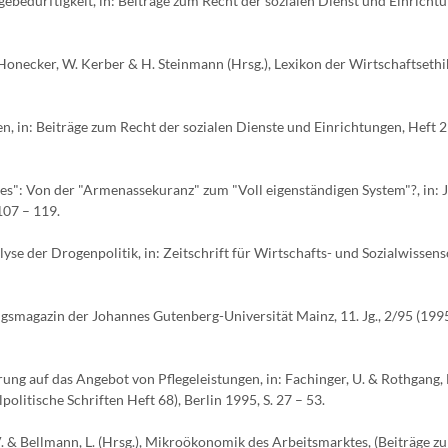
gebedürftigkeit, in: Beiträge zum Recht der sozialen Dienst und Einricht
 Honecker, W. Kerber & H. Steinmann (Hrsg.), Lexikon der Wirtschaftsethik
en, in: Beiträge zum Recht der sozialen Dienste und Einrichtungen, Heft 2
ges": Von der "Armenassekuranz" zum "Voll eigenständigen System"?, in:
107 – 119.
e der Drogenpolitik, in: Zeitschrift für Wirtschafts- und Sozialwissens
gsmagazin der Johannes Gutenberg-Universität Mainz, 11. Jg., 2/95 (1995)
ng auf das Angebot von Pflegeleistungen, in: Fachinger, U. & Rothgang, H
olitische Schriften Heft 68), Berlin 1995, S. 27 – 53.
. & Bellmann, L. (Hrsg.), Mikroökonomik des Arbeitsmarktes, (Beiträge zu