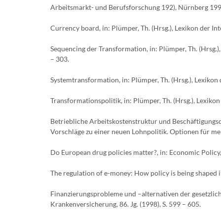
Arbeitsmarkt- und Berufsforschung 192), Nürnberg 1995
Currency board, in: Plümper, Th. (Hrsg.), Lexikon der I
Sequencing der Transformation, in: Plümper, Th. (Hrsg.
– 303.
Systemtransformation, in: Plümper, Th. (Hrsg.), Lexiko
Transformationspolitik, in: Plümper, Th. (Hrsg.), Lexik
Betriebliche Arbeitskostenstruktur und Beschäftigungsdi
Vorschläge zu einer neuen Lohnpolitik. Optionen für me
Do European drug policies matter?, in: Economic Policy,
The regulation of e-money: How policy is being shaped in 
Finanzierungsprobleme und –alternativen der gesetzlich
Krankenversicherung, 86. Jg. (1998), S. 599 – 605.