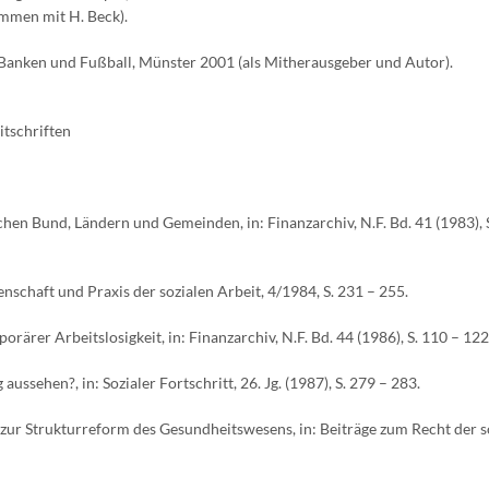
mmen mit H. Beck).
Banken und Fußball, Münster 2001 (als Mitherausgeber und Autor).
itschriften
hen Bund, Ländern und Gemeinden, in: Finanzarchiv, N.F. Bd. 41 (1983), 
enschaft und Praxis der sozialen Arbeit, 4/1984, S. 231 – 255.
rärer Arbeitslosigkeit, in: Finanzarchiv, N.F. Bd. 44 (1986), S. 110 – 122
ussehen?, in: Sozialer Fortschritt, 26. Jg. (1987), S. 279 – 283.
 zur Strukturreform des Gesundheitswesens, in: Beiträge zum Recht der s