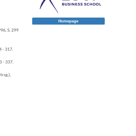
Homepage
96, S. 299
 - 317.
3 - 337.
rsg.),