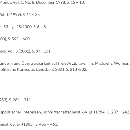
oney, Vol. 1, No. 8, December 1998, S. 15 – 18.
l. 1 (1999), S. 11 – 35.
 53. Jg., 25/2000, S. 6 – 8.
00), S. 595 – 600.
s, Vol. 3 (2001), S. 87 - 101.
ndern und Übertragbarkeit auf freie Arztpraxen, in: Michaelis, Wolfgang
olitische Konzepte, Landsberg 2001, S. 218 -232.
983), S. 281 – 311.
politischer Interessen, in: Wirtschaftsdienst, 64. Jg. (1984), S. 237 – 242.
nst, 65. Jg. (1985), S. 456 – 463.