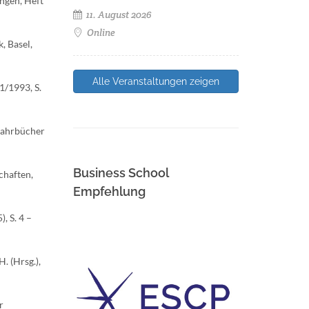
ungen, Heft
11. August 2026
Online
, Basel,
Alle Veranstaltungen zeigen
1/1993, S.
 Jahrbücher
Business School
chaften,
Empfehlung
, S. 4 –
. (Hrsg.),
r