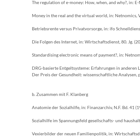
The regulation of e-money: How, when, and why?, in: E-M
Money in the real and the virtual world, in: Netnomics, Vo
Betriebsrente versus Privatvorsorge, in: ifo Schnelldienst,
Die Folgen des Internet, in: Wirtschaftsdienst, 80. Jg. (20
Standardising electronic means of payment?, in: Netnomic
DRG-basierte Entgeltsysteme: Erfahrungen in anderen Lä
Der Preis der Gesundheit: wissenschaftliche Analysen, p
b. Zusammen mit F. Klanberg
Anatomie der Sozialhilfe, in: Finanzarchiv, N.F. Bd. 41 (1
Sozialhilfe im Spannungsfeld gesellschafts- und haushalts
Vexierbilder der neuen Familienpolitik, in: Wirtschaftsdie