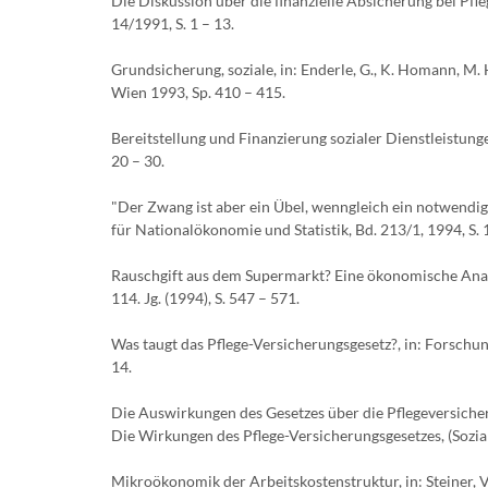
Die Diskussion über die finanzielle Absicherung bei Pfle
14/1991, S. 1 – 13.
Grundsicherung, soziale, in: Enderle, G., K. Homann, M.
Wien 1993, Sp. 410 – 415.
Bereitstellung und Finanzierung sozialer Dienstleistung
20 – 30.
"Der Zwang ist aber ein Übel, wenngleich ein notwendi
für Nationalökonomie und Statistik, Bd. 213/1, 1994, S. 
Rauschgift aus dem Supermarkt? Eine ökonomische Analys
114. Jg. (1994), S. 547 – 571.
Was taugt das Pflege-Versicherungsgesetz?, in: Forschun
14.
Die Auswirkungen des Gesetzes über die Pflegeversicheru
Die Wirkungen des Pflege-Versicherungsgesetzes, (Sozialp
Mikroökonomik der Arbeitskostenstruktur, in: Steiner, V