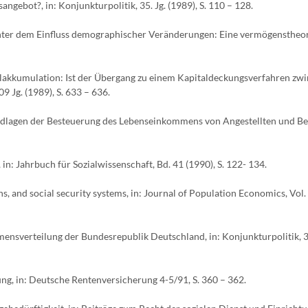
ebot?, in: Konjunkturpolitik, 35. Jg. (1989), S. 110 – 128.
unter dem Einfluss demographischer Veränderungen: Eine vermögenstheo
lakkumulation: Ist der Übergang zu einem Kapitaldeckungsverfahren zwin
9 Jg. (1989), S. 633 – 636.
ndlagen der Besteuerung des Lebenseinkommens von Angestellten und Be
n: Jahrbuch für Sozialwissenschaft, Bd. 41 (1990), S. 122- 134.
ns, and social security systems, in: Journal of Population Economics, Vol. 
ensverteilung der Bundesrepublik Deutschland, in: Konjunkturpolitik, 36
g, in: Deutsche Rentenversicherung 4-5/91, S. 360 – 362.