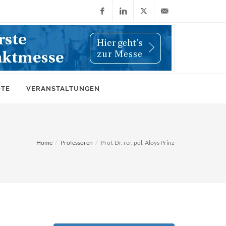
Facebook
LinkedIn
X
info@wiwi-
(Twitter)
online.de
OTE
VERANSTALTUNGEN
Home
Professoren
Prof. Dr. rer. pol. Aloys Prinz