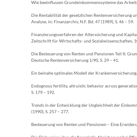
Wie beeinflussen Grundeinkommenssysteme das Arbeitsang
Die Rentabilität der gesetzlichen Rentenversicherung 
Analyse, in: Finanzarchiv, N.F. Bd. 47 (1989), S. 46 – 59.
Finanzierungsverfahren der Alterssicherung und Kapita
Zeitschrift für Wirtschafts- und Sozialwissenschaften, 10
Die Besteuerung von Renten und Pensionen Teil II: Gru
Deutsche Rentenversicherung 1/90, S. 29 – 41.
Ein beinahe optimales Modell der Krankenversicherung, i
Endognous fertility, altruistic behavior across generatio
S. 179 – 192.
Trends in der Entwicklung der Ungleichheit der Einkomm
(1990), S. 257 – 277.
Besteuerung von Renten und Pensionen – Eine Erwiderun