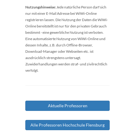
Nutzungshinweise:
Jede natürliche Person darf sich
nur mit einer E-Mail Adresse bei WiWi-Online
registrieren lassen. Die Nutzung der Daten die WiWi-
Online bereitstellt ist nur für den privaten Gebrauch
bestimmt - eine gewerbliche Nutzung ist verboten.
Eine automatisierte Nutzung von WiWi-Online und
dessen Inhalte, z.B. durch Offline-Browser,
Download-Manager oder Webseiten etc. ist
ausdrücklich strengstens untersagt.
Zuwiderhandlungen werden straf- und zivilrechtlich
verfolgt.
Aktuelle Professoren
Alle Professoren Hochschule Flensburg