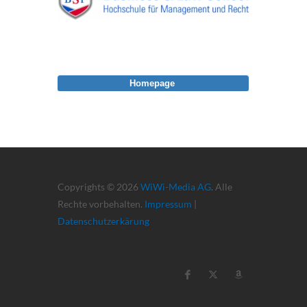
Homepage
Copyrights © 2026
WiWi-Media AG
. Alle
Rechte vorbehalten.
Impressum
|
Datenschutzerkärung