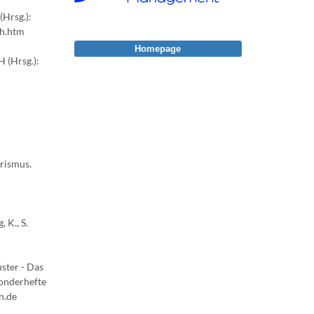
(Hrsg.):
sh.htm
Homepage
 (Hrsg.):
urismus.
 K., S.
ster - Das
Sonderhefte
n.de