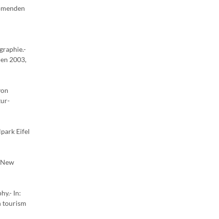
oomenden
graphie.-
ien 2003,
von
tur-
park Eifel
 (New
y.- In:
n tourism