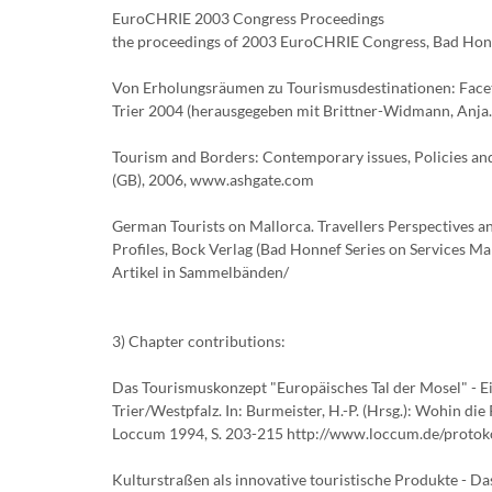
EuroCHRIE 2003 Congress Proceedings
the proceedings of 2003 EuroCHRIE Congress, Bad Honnef
Von Erholungsräumen zu Tourismusdestinationen: Facet
Trier 2004 (herausgegeben mit Brittner-Widmann, Anja. 
Tourism and Borders: Contemporary issues, Policies and
(GB), 2006, www.ashgate.com
German Tourists on Mallorca. Travellers Perspectives 
Profiles, Bock Verlag (Bad Honnef Series on Services M
Artikel in Sammelbänden/
3) Chapter contributions:
Das Tourismuskonzept "Europäisches Tal der Mosel" - Ei
Trier/Westpfalz. In: Burmeister, H.-P. (Hrsg.): Wohin di
Loccum 1994, S. 203-215 http://www.loccum.de/protok
Kulturstraßen als innovative touristische Produkte - D