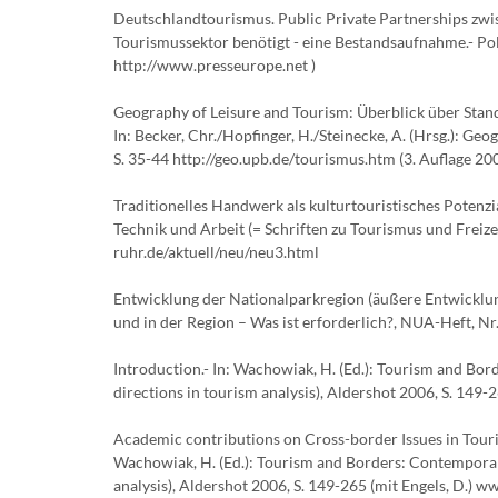
Deutschlandtourismus. Public Private Partnerships zw
Tourismussektor benötigt - eine Bestandsaufnahme.- Pol
http://www.presseurope.net )
Geography of Leisure and Tourism: Überblick über Stan
In: Becker, Chr./Hopfinger, H./Steinecke, A. (Hrsg.): G
S. 35-44 http://geo.upb.de/tourismus.htm (3. Auflage 2
Traditionelles Handwerk als kulturtouristisches Potenzia
Technik und Arbeit (= Schriften zu Tourismus und Freizei
ruhr.de/aktuell/neu/neu3.html
Entwicklung der Nationalparkregion (äußere Entwicklu
und in der Region – Was ist erforderlich?, NUA-Heft, Nr
Introduction.- In: Wachowiak, H. (Ed.): Tourism and Bor
directions in tourism analysis), Aldershot 2006, S. 149
Academic contributions on Cross-border Issues in Touri
Wachowiak, H. (Ed.): Tourism and Borders: Contemporary
analysis), Aldershot 2006, S. 149-265 (mit Engels, D.) 