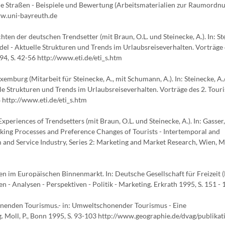
tische Straßen - Beispiele und Bewertung (Arbeitsmaterialien zur Raumordn
ww.uni-bayreuth.de
ten der deutschen Trendsetter (mit Braun, O.L. und Steinecke, A.). In: St
el - Aktuelle Strukturen und Trends im Urlaubsreiseverhalten. Vorträge 
4, S. 42-56 http://www.eti.de/eti_s.htm
mburg (Mitarbeit für Steinecke, A., mit Schumann, A.). In: Steinecke, A.
le Strukturen und Trends im Urlaubsreiseverhalten. Vorträge des 2. Tour
 http://www.eti.de/eti_s.htm
xperiences of Trendsetters (mit Braun, O.L. und Steinecke, A.). In: Gasser,
aking Processes and Preference Changes of Tourists - Intertemporal and
sm and Service Industry, Series 2: Marketing and Market Research, Wien,
n im Europäischen Binnenmarkt. In: Deutsche Gesellschaft für Freizeit (
 - Analysen - Perspektiven - Politik - Marketing. Erkrath 1995, S. 151 - 
enden Tourismus.- in: Umweltschonender Tourismus - Eine
 Moll, P., Bonn 1995, S. 93-103 http://www.geographie.de/dvag/publikat