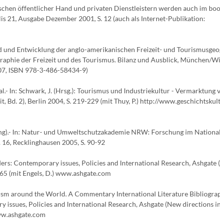
ischen öffentlicher Hand und privaten Dienstleistern werden auch im b
is 21, Ausgabe Dezember 2001, S. 12 (auch als Internet-Publikation:
d und Entwicklung der anglo-amerikanischen Freizeit- und Tourismusgeo
eographie der Freizeit und des Tourismus. Bilanz und Ausblick, München/W
007, ISBN 978-3-486-58434-9)
l.- In: Schwark, J. (Hrsg.): Tourismus und Industriekultur - Vermarktung 
t, Bd. 2), Berlin 2004, S. 219-229 (mit Thuy, P.) http://www.geschichtskul
ng).- In: Natur- und Umweltschutzakademie NRW: Forschung im National
. 16, Recklinghausen 2005, S. 90-92
ders: Contemporary issues, Policies and International Research, Ashgate
-265 (mit Engels, D.) www.ashgate.com
sm around the World. A Commentary International Literature Bibliograph
 issues, Policies and International Research, Ashgate (New directions i
www.ashgate.com