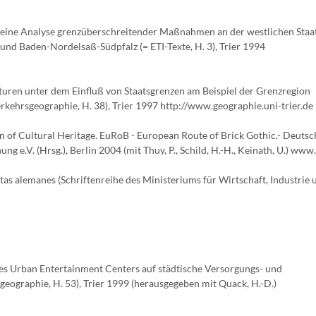
eine Analyse grenzüberschreitender Maßnahmen an der westlichen Staa
nd Baden-Nordelsaß-Südpfalz (= ETI-Texte, H. 3), Trier 1994
uren unter dem Einfluß von Staatsgrenzen am Beispiel der Grenzregion
kehrsgeographie, H. 38), Trier 1997 http://www.geographie.uni-trier.de
on of Cultural Heritage. EuRoB - European Route of Brick Gothic.- Deutsc
.V. (Hrsg.), Berlin 2004 (mit Thuy, P., Schild, H.-H., Keinath, U.) www
istas alemanes (Schriftenreihe des Ministeriums für Wirtschaft, Industrie
s Urban Entertainment Centers auf städtische Versorgungs- und
geographie, H. 53), Trier 1999 (herausgegeben mit Quack, H.-D.)