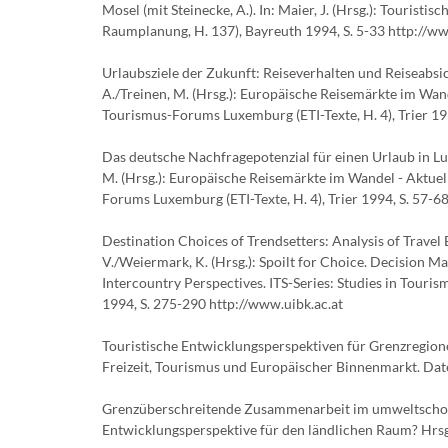
Mosel (mit Steinecke, A.). In: Maier, J. (Hrsg.): Touris
Raumplanung, H. 137), Bayreuth 1994, S. 5-33 http://w
Urlaubsziele der Zukunft: Reiseverhalten und Reiseabsich
A./Treinen, M. (Hrsg.): Europäische Reisemärkte im Wand
Tourismus-Forums Luxemburg (ETI-Texte, H. 4), Trier 199
Das deutsche Nachfragepotenzial für einen Urlaub in Luxe
M. (Hrsg.): Europäische Reisemärkte im Wandel - Aktuel
Forums Luxemburg (ETI-Texte, H. 4), Trier 1994, S. 57-68
Destination Choices of Trendsetters: Analysis of Travel E
V./Weiermark, K. (Hrsg.): Spoilt for Choice. Decision M
Intercountry Perspectives. ITS-Series: Studies in Touri
1994, S. 275-290 http://www.uibk.ac.at
Touristische Entwicklungsperspektiven für Grenzregione
Freizeit, Tourismus und Europäischer Binnenmarkt. Daten
Grenzüberschreitende Zusammenarbeit im umweltschon
Entwicklungsperspektive für den ländlichen Raum? Hrsg.