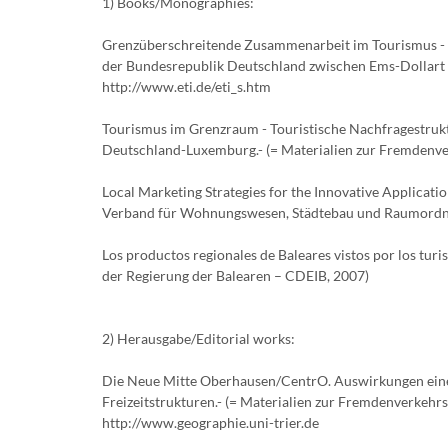
1) Books/Monographies:
Grenzüberschreitende Zusammenarbeit im Tourismus - 
der Bundesrepublik Deutschland zwischen Ems-Dollart u
http://www.eti.de/eti_s.htm
Tourismus im Grenzraum - Touristische Nachfragestrukt
Deutschland-Luxemburg.- (= Materialien zur Fremdenver
Local Marketing Strategies for the Innovative Applicati
Verband für Wohnungswesen, Städtebau und Raumordnung e
Los productos regionales de Baleares vistos por los tur
der Regierung der Balearen – CDEIB, 2007)
2) Herausgabe/Editorial works:
Die Neue Mitte Oberhausen/CentrO. Auswirkungen eine
Freizeitstrukturen.- (= Materialien zur Fremdenverkehrs
http://www.geographie.uni-trier.de