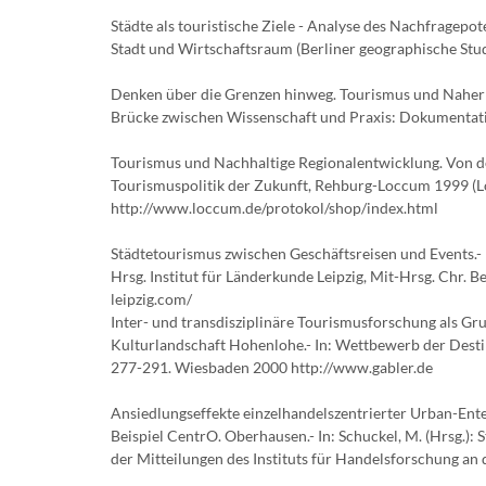
Städte als touristische Ziele - Analyse des Nachfragepote
Stadt und Wirtschaftsraum (Berliner geographische Studi
Denken über die Grenzen hinweg. Tourismus und Naherh
Brücke zwischen Wissenschaft und Praxis: Dokumentati
Tourismus und Nachhaltige Regionalentwicklung. Von der 
Tourismuspolitik der Zukunft, Rehburg-Loccum 1999 (Lo
http://www.loccum.de/protokol/shop/index.html
Städtetourismus zwischen Geschäftsreisen und Events.- 
Hrsg. Institut für Länderkunde Leipzig, Mit-Hrsg. Chr. Be
leipzig.com/
Inter- und transdisziplinäre Tourismusforschung als Gr
Kulturlandschaft Hohenlohe.- In: Wettbewerb der Destina
277-291. Wiesbaden 2000 http://www.gabler.de
Ansiedlungseffekte einzelhandelszentrierter Urban-En
Beispiel CentrO. Oberhausen.- In: Schuckel, M. (Hrsg.):
der Mitteilungen des Instituts für Handelsforschung an 