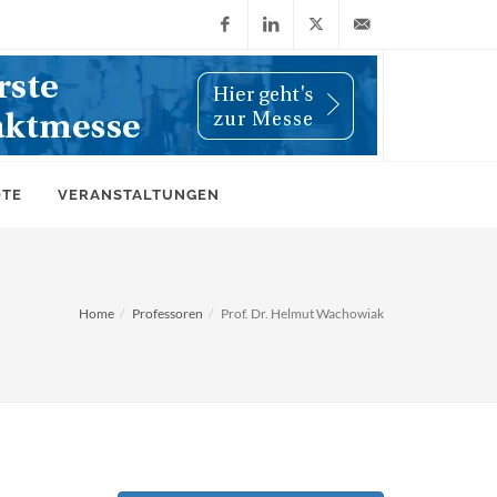
Facebook
LinkedIn
X
info@wiwi-
(Twitter)
online.de
OTE
VERANSTALTUNGEN
Home
Professoren
Prof. Dr. Helmut Wachowiak