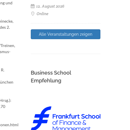
ung und
12. August 2026
Online
einecke,
des 2.
Alle Veranstaltungen zeigen
/Treinen,
ismus-
 R.
Business School
Empfehlung
 München
Hrsg.):
170
ionen.html