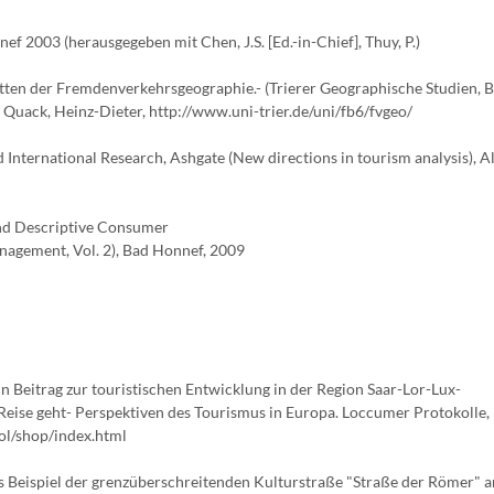
 2003 (herausgegeben mit Chen, J.S. [Ed.-in-Chief], Thuy, P.)
ten der Fremdenverkehrsgeographie.- (Trierer Geographische Studien, B
Quack, Heinz-Dieter, http://www.uni-trier.de/uni/fb6/fvgeo/
 International Research, Ashgate (New directions in tourism analysis), A
and Descriptive Consumer
anagement, Vol. 2), Bad Honnef, 2009
n Beitrag zur touristischen Entwicklung in der Region Saar-Lor-Lux-
e Reise geht- Perspektiven des Tourismus in Europa. Loccumer Protokolle, 
ol/shop/index.html
as Beispiel der grenzüberschreitenden Kulturstraße "Straße der Römer" a