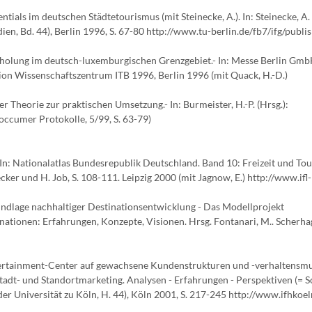
ntials im deutschen Städtetourismus (mit Steinecke, A.). In: Steinecke, A. 
en, Bd. 44), Berlin 1996, S. 67-80 http://www.tu-berlin.de/fb7/ifg/publi
olung im deutsch-luxemburgischen Grenzgebiet.- In: Messe Berlin GmbH
on Wissenschaftszentrum ITB 1996, Berlin 1996 (mit Quack, H.-D.)
Theorie zur praktischen Umsetzung.- In: Burmeister, H.-P. (Hrsg.):
ccumer Protokolle, 5/99, S. 63-79)
In: Nationalatlas Bundesrepublik Deutschland. Band 10: Freizeit und To
cker und H. Job, S. 108-111. Leipzig 2000 (mit Jagnow, E.) http://www.ifl-
undlage nachhaltiger Destinationsentwicklung - Das Modellprojekt
tionen: Erfahrungen, Konzepte, Visionen. Hrsg. Fontanari, M.. Scherhag,
tertainment-Center auf gewachsene Kundenstrukturen und -verhaltensmu
 Stadt- und Standortmarketing. Analysen - Erfahrungen - Perspektiven (= 
der Universität zu Köln, H. 44), Köln 2001, S. 217-245 http://www.ifhkoel