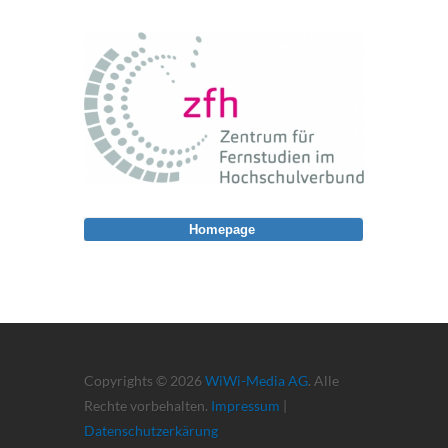
Homepage
Copyrights © 2026
WiWi-Media AG
. Alle
Rechte vorbehalten.
Impressum
|
Datenschutzerkärung