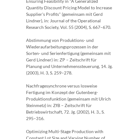
Ensuring Feasibility in "A Generalized
Quantity Discount Pricing Model to Increase
Supplier's Profits" (gemeinsam mit Gerd
Lindner), in: Journal of the Operational
Research Society, Vol. 55 (2004), S. 667–670.
Abstimmung von Produktions- und
Wiederaufarbeitungsprozessen in der
Sorten- und Serienfertigung (gemeinsam mit
Gerd Lindner) in: ZP – Zeitschrift für
Planung und Unternehmenssteuerung, 14. Jg.
(2003), H. 3, S. 259–278.
Nachfragesynchrone versus losweise
Fertigung im Konzept der Gutenberg-
Produktionsfunktion (gemeinsam mit Ulrich
Steinmetz) in: ZfB – Zeitschrift für
Betriebswirtschaft, 72. Jg. (2002), H. 3., S.
295–316.
Optimizing Multi-Stage Production with
Constant Lot Size and Varying Number of