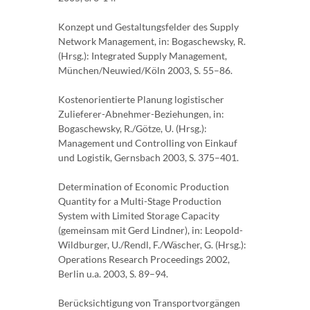
Konzept und Gestaltungsfelder des Supply
Network Management, in: Bogaschewsky, R.
(Hrsg.): Integrated Supply Management,
München/Neuwied/Köln 2003, S. 55–86.
Kostenorientierte Planung logistischer
Zulieferer-Abnehmer-Beziehungen, in:
Bogaschewsky, R./Götze, U. (Hrsg.):
Management und Controlling von Einkauf
und Logistik, Gernsbach 2003, S. 375–401.
Determination of Economic Production
Quantity for a Multi-Stage Production
System with Limited Storage Capacity
(gemeinsam mit Gerd Lindner), in: Leopold-
Wildburger, U./Rendl, F./Wäscher, G. (Hrsg.):
Operations Research Proceedings 2002,
Berlin u.a. 2003, S. 89–94.
Berücksichtigung von Transportvorgängen