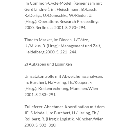
im Common-Cycle-Modell (gemeinsam mit
Gerd Lindner), in: Fleischmann, B./Lasch,
R./Derigs, U./Domschke, W./Rieder, U.
(Hrsg.): Operations Research Proceedings
2000, Berlin u.a. 2001, S. 290–294.
Time to Market, in: Bloech, J./Götze,
U./Mikus, B. (Hrsg.): Management und Zeit,
Heidelberg 2000, S. 221–244.
2) Aufgaben und Lösungen
Umsatzkontrolle mit Abweichungsanalysen,
in: Burchert, H./Hering, Th./Keuper, F.
(Hrsg.): Kostenrechnung, München/Wien
2001, S. 283–291.
Zulieferer-Abnehmer-Koordination mit dem
JELS-Modell, in: Burchert, H./Hering, Th./
Rollberg, R. (Hrsg.): Logistik, München/Wien
2000, S. 302–310.