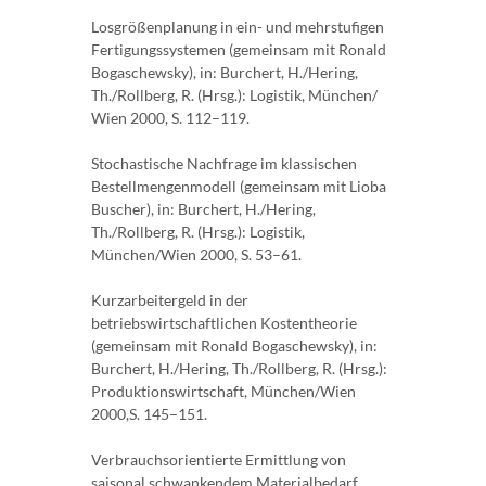
Losgrößenplanung in ein- und mehrstufigen
Fertigungssystemen (gemeinsam mit Ronald
Bogaschewsky), in: Burchert, H./Hering,
Th./Rollberg, R. (Hrsg.): Logistik, München/
Wien 2000, S. 112–119.
Stochastische Nachfrage im klassischen
Bestellmengenmodell (gemeinsam mit Lioba
Buscher), in: Burchert, H./Hering,
Th./Rollberg, R. (Hrsg.): Logistik,
München/Wien 2000, S. 53–61.
Kurzarbeitergeld in der
betriebswirtschaftlichen Kostentheorie
(gemeinsam mit Ronald Bogaschewsky), in:
Burchert, H./Hering, Th./Rollberg, R. (Hrsg.):
Produktionswirtschaft, München/Wien
2000,S. 145–151.
Verbrauchsorientierte Ermittlung von
saisonal schwankendem Materialbedarf