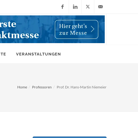
Facebook
LinkedIn
X
info@wiwi-
(Twitter)
online.de
OTE
VERANSTALTUNGEN
Home
Professoren
Prof. Dr. Hans-Martin Niemeier