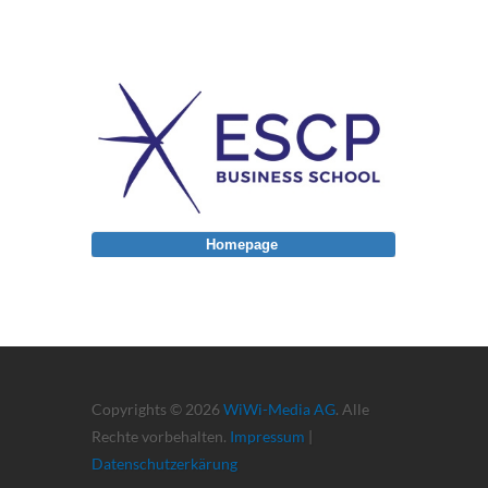
Homepage
Copyrights © 2026
WiWi-Media AG
. Alle
Rechte vorbehalten.
Impressum
|
Datenschutzerkärung