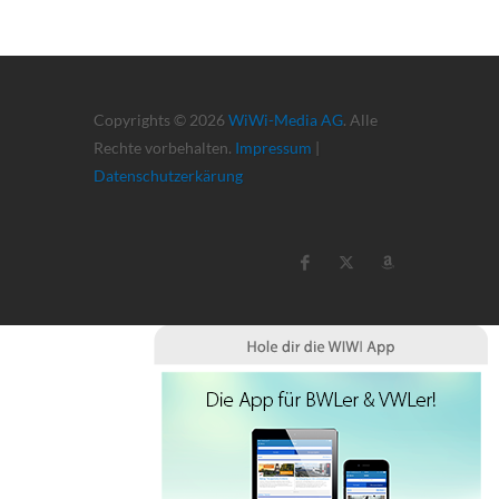
Copyrights © 2026
WiWi-Media AG
. Alle
Rechte vorbehalten.
Impressum
|
Datenschutzerkärung