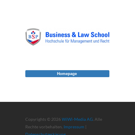
Homepage
Copyrights © 2026
WiWi-Media AG
. Alle
Rechte vorbehalten.
Impressum
|
Datenschutzerkärung