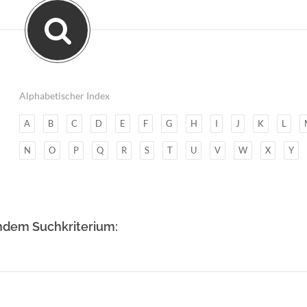
Alphabetischer Index
A
B
C
D
E
F
G
H
I
J
K
L
N
O
P
Q
R
S
T
U
V
W
X
Y
ndem Suchkriterium: