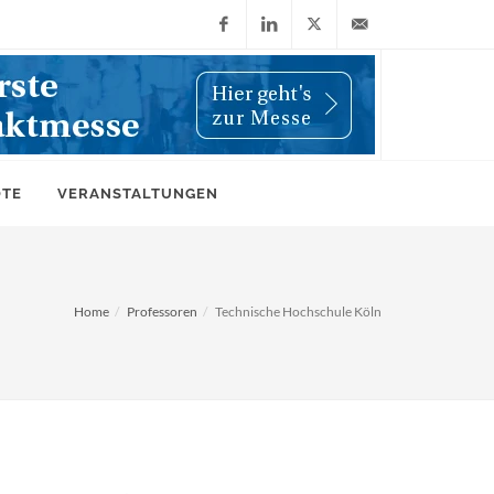
Facebook
LinkedIn
X
info@wiwi-
(Twitter)
online.de
OTE
VERANSTALTUNGEN
Home
Professoren
Technische Hochschule Köln