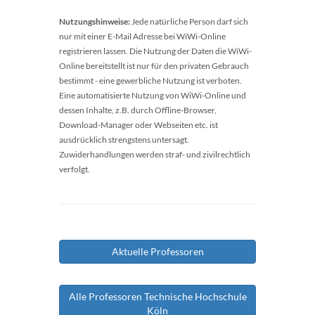
Nutzungshinweise:
Jede natürliche Person darf sich
nur mit einer E-Mail Adresse bei WiWi-Online
registrieren lassen. Die Nutzung der Daten die WiWi-
Online bereitstellt ist nur für den privaten Gebrauch
bestimmt - eine gewerbliche Nutzung ist verboten.
Eine automatisierte Nutzung von WiWi-Online und
dessen Inhalte, z.B. durch Offline-Browser,
Download-Manager oder Webseiten etc. ist
ausdrücklich strengstens untersagt.
Zuwiderhandlungen werden straf- und zivilrechtlich
verfolgt.
Aktuelle Professoren
Alle Professoren Technische Hochschule
Köln