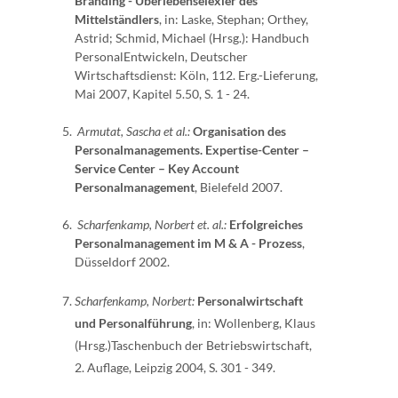
Branding - Überlebenselexier des
Mittelständlers
, in: Laske, Stephan; Orthey,
Astrid; Schmid, Michael (Hrsg.): Handbuch
PersonalEntwickeln, Deutscher
Wirtschaftsdienst: Köln, 112. Erg.-Lieferung,
Mai 2007, Kapitel 5.50, S. 1 - 24.
Armutat, Sascha et al.:
Organisation des
Personalmanagements.
Expertise-Center –
Service Center – Key Account
Personalmanagement
, Bielefeld 2007.
Scharfenkamp, Norbert et. al.:
Erfolgreiches
Personalmanagement im M & A - Prozess
,
Düsseldorf 2002.
Scharfenkamp, Norbert:
Personalwirtschaft
und Personalführung
, in: Wollenberg, Klaus
(Hrsg.)Taschenbuch der Betriebswirtschaft,
2. Auflage, Leipzig 2004, S. 301 - 349.