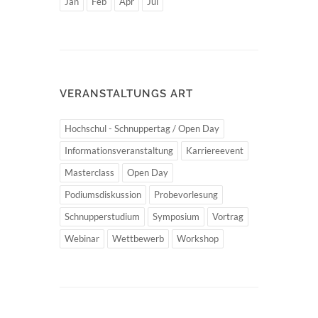
Jan
Feb
Apr
Jul
VERANSTALTUNGS ART
Hochschul - Schnuppertag / Open Day
Informationsveranstaltung
Karriereevent
Masterclass
Open Day
Podiumsdiskussion
Probevorlesung
Schnupperstudium
Symposium
Vortrag
Webinar
Wettbewerb
Workshop