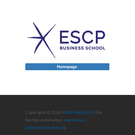
Homepage
Copyrights © 2026
WiWi-Media AG
. Alle
Rechte vorbehalten.
Impressum
|
Datenschutzerkärung