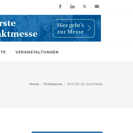
Facebook
LinkedIn
X
info@wiwi-
(Twitter)
online.de
OTE
VERANSTALTUNGEN
Home
Professoren
Prof. Dr. iur. Karl Maier