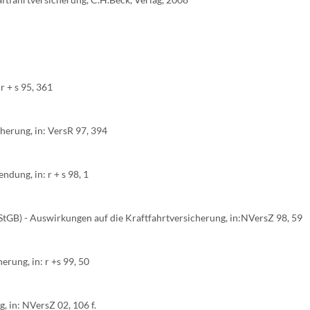
r + s 95, 361
herung, in: VersR 97, 394
ung, in: r + s 98, 1
 StGB) - Auswirkungen auf die Kraftfahrtversicherung, in:NVersZ 98, 59
rung, in: r +s 99, 50
, in: NVersZ 02, 106 f.