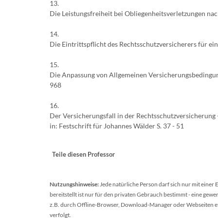
13.
Die Leistungsfreiheit bei Obliegenheitsverletzungen na
14.
Die Eintrittspflicht des Rechtsschutzversicherers für ein
15.
Die Anpassung von Allgemeinen Versicherungsbedingung
968
16.
Der Versicherungsfall in der Rechtsschutzversicherung 
in: Festschrift für Johannes Wälder S. 37 - 51
Teile diesen Professor
Nutzungshinweise:
Jede natürliche Person darf sich nur mit einer
bereitstellt ist nur für den privaten Gebrauch bestimmt - eine ge
z.B. durch Offline-Browser, Download-Manager oder Webseiten etc.
verfolgt.