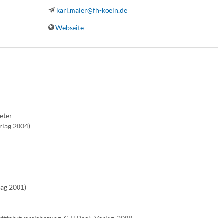
karl.maier@fh-koeln.de
Webseite
Peter
rlag 2004)
lag 2001)
tfahrtversicherung, C.H.Beck, Verlag, 2008