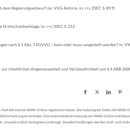
ch dem Regierungsentwurf zur VVG-Reform, in: r+s 2007, S. 89 ff.
e Drittschuldnerklage, in: r+s 2007, S. 312
en nach § 1 Abs. 3 EGVVG – kann oder muss umgestellt werden? in: VW
- zur inhaltlichen Angemessenheit und Verständlichkeit von § 4 ARB 200
 E-Mail Adresse bei WiWi-Online registrieren lassen. Die Nutzung der Daten die WiWi-O
werbliche Nutzung ist verboten. Eine automatisierte Nutzung von WiWi-Online und desse
 ist ausdrücklich strengstens untersagt. Zuwiderhandlungen werden straf- und zivilr