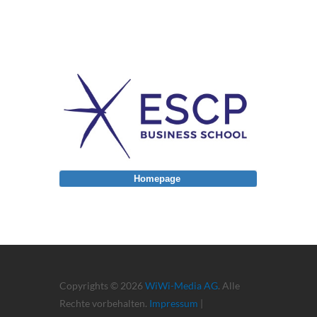
Homepage
Copyrights © 2026
WiWi-Media AG
. Alle
Rechte vorbehalten.
Impressum
|