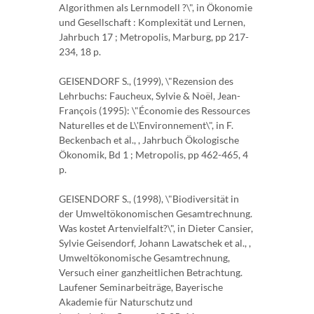
Algorithmen als Lernmodell ?\", in Ökonomie
und Gesellschaft : Komplexität und Lernen,
Jahrbuch 17 ; Metropolis, Marburg, pp 217-
234, 18 p.
GEISENDORF S., (1999), \"Rezension des
Lehrbuchs: Faucheux, Sylvie & Noël, Jean-
François (1995): \"Économie des Ressources
Naturelles et de L\'Environnement\", in F.
Beckenbach et al., , Jahrbuch Ökologische
Ökonomik, Bd 1 ; Metropolis, pp 462-465, 4
p.
GEISENDORF S., (1998), \"Biodiversität in
der Umweltökonomischen Gesamtrechnung.
Was kostet Artenvielfalt?\", in Dieter Cansier,
Sylvie Geisendorf, Johann Lawatschek et al., ,
Umweltökonomische Gesamtrechnung,
Versuch einer ganzheitlichen Betrachtung.
Laufener Seminarbeiträge, Bayerische
Akademie für Naturschutz und