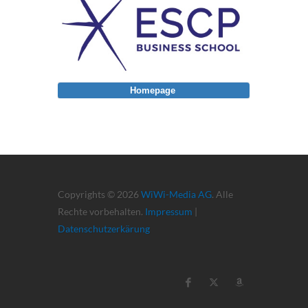
Homepage
Copyrights © 2026
WiWi-Media AG
. Alle
Rechte vorbehalten.
Impressum
|
Datenschutzerkärung