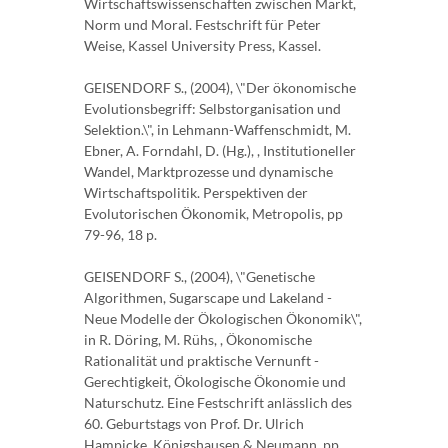
Wirtschaftswissenschaften zwischen Markt,
Norm und Moral. Festschrift für Peter
Weise, Kassel University Press, Kassel.
GEISENDORF S., (2004), \"Der ökonomische
Evolutionsbegriff: Selbstorganisation und
Selektion.\", in Lehmann-Waffenschmidt, M.
Ebner, A. Forndahl, D. (Hg.), , Institutioneller
Wandel, Marktprozesse und dynamische
Wirtschaftspolitik. Perspektiven der
Evolutorischen Ökonomik, Metropolis, pp
79-96, 18 p.
GEISENDORF S., (2004), \"Genetische
Algorithmen, Sugarscape und Lakeland -
Neue Modelle der Ökologischen Ökonomik\",
in R. Döring, M. Rühs, , Ökonomische
Rationalität und praktische Vernunft -
Gerechtigkeit, Ökologische Ökonomie und
Naturschutz. Eine Festschrift anlässlich des
60. Geburtstags von Prof. Dr. Ulrich
Hampicke, Königshausen & Neumann, pp