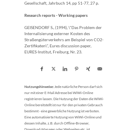
Gesellschaft, Jahrbuch 14, pp 51-77, 27 p.
Research reports - Working papers
GEISENDORF S., (1994), \"Das Problem der
Internalisierung externer Kosten des
Straßengüterverkehrs am Beispiel von CO2-
Zertifikaten\", Eures discussion paper,
EURES-Institut, Freiburg, Nr. 23.
Nutzungshinweise:
Jede natürliche Person darf sich
nur mit einer E-Mail Adresse bei WiWi-Online
registrieren lassen. Die Nutzung der Daten die WiWi-
Online bereitstellt ist nur für den privaten Gebrauch
bestimmt - eine gewerbliche Nutzung ist verboten.
Eine automatisierte Nutzung von WiWi-Online und
dessen Inhalte, z.B. durch Offline-Browser,
Download-Manager oder Webseiten etc. ist