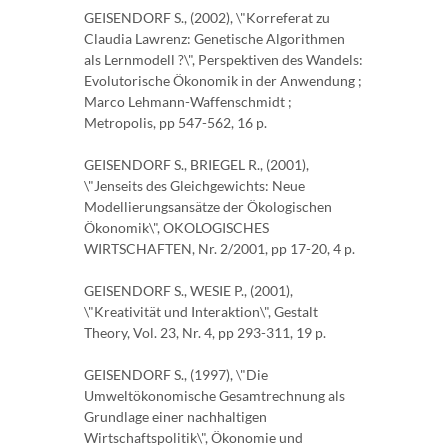
GEISENDORF S., (2002), \"Korreferat zu
Claudia Lawrenz: Genetische Algorithmen
als Lernmodell ?\", Perspektiven des Wandels:
Evolutorische Ökonomik in der Anwendung ;
Marco Lehmann-Waffenschmidt ;
Metropolis, pp 547-562, 16 p.
GEISENDORF S., BRIEGEL R., (2001),
\"Jenseits des Gleichgewichts: Neue
Modellierungsansätze der Ökologischen
Ökonomik\", OKOLOGISCHES
WIRTSCHAFTEN, Nr. 2/2001, pp 17-20, 4 p.
GEISENDORF S., WESIE P., (2001),
\"Kreativität und Interaktion\", Gestalt
Theory, Vol. 23, Nr. 4, pp 293-311, 19 p.
GEISENDORF S., (1997), \"Die
Umweltökonomische Gesamtrechnung als
Grundlage einer nachhaltigen
Wirtschaftspolitik\", Ökonomie und