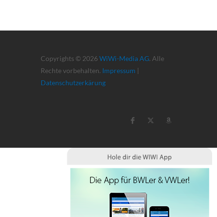
Copyrights © 2026
WiWi-Media AG
. Alle
Rechte vorbehalten.
Impressum
|
Datenschutzerkärung