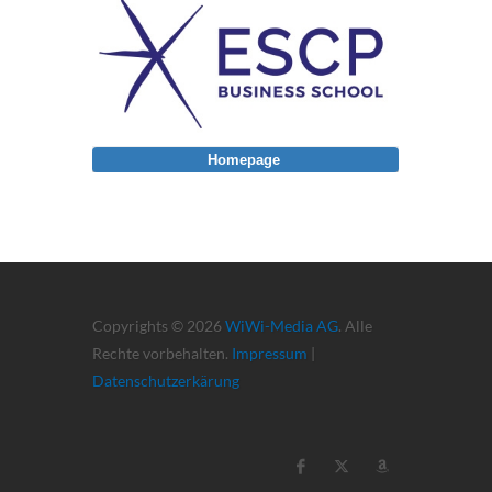
Homepage
Copyrights © 2026
WiWi-Media AG
. Alle
Rechte vorbehalten.
Impressum
|
Datenschutzerkärung