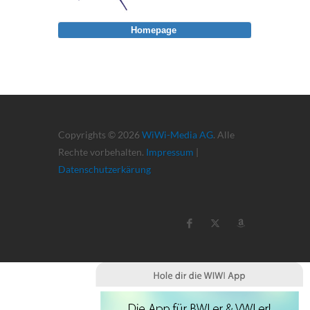
Homepage
Copyrights © 2026
WiWi-Media AG
. Alle
Rechte vorbehalten.
Impressum
|
Datenschutzerkärung