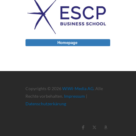
Homepage
Copyrights © 2026
WiWi-Media AG
. Alle
Rechte vorbehalten.
Impressum
|
Datenschutzerkärung