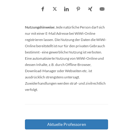
Nutzungshinweise:
Jede natürliche Person darf sich
nur mit einer E-Mail Adresse bei WiWi-Online
registrieren lassen. Die Nutzung der Daten die WiWi-
Online bereitstellt ist nur für den privaten Gebrauch
bestimmt - eine gewerbliche Nutzung ist verboten.
Eine automatisierte Nutzung von WiWi-Online und
dessen Inhalte, z.B. durch Offline-Browser,
Download-Manager oder Webseiten etc. ist
ausdrücklich strengstens untersagt.
Zuwiderhandlungen werden straf- und zivilrechtlich
verfolgt.
Aktuelle Professoren