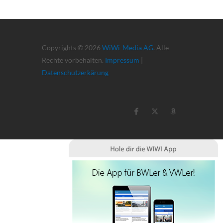
Copyrights © 2026
WiWi-Media AG
. Alle
Rechte vorbehalten.
Impressum
|
Datenschutzerkärung